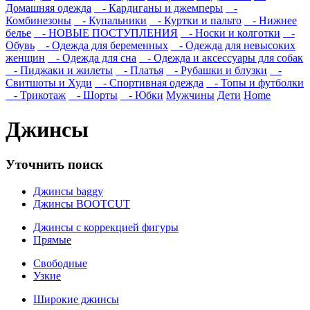
Домашняя одежда
- Кардиганы и джемперы
-
Комбинезоны
- Купальники
- Куртки и пальто
- Нижнее
белье
- НОВЫЕ ПОСТУПЛЕНИЯ
- Носки и колготки
-
Обувь
- Одежда для беременных
- Одежда для невысоких
женщин
- Одежда для сна
- Одежда и аксессуары для собак
- Пиджаки и жилеты
- Платья
- Рубашки и блузки
-
Свитшоты и Худи
- Спортивная одежда
- Топы и футболки
- Трикотаж
- Шорты
- Юбки
Мужчины
Дети
Home
Джинсы
Уточнить поиск
Джинсы baggy
Джинсы BOOTCUT
Джинсы с коррекцией фигуры
Прямые
Свободные
Узкие
Широкие джинсы