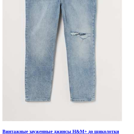
Винтажные зауженные джинсы H&M+ до щиколотки