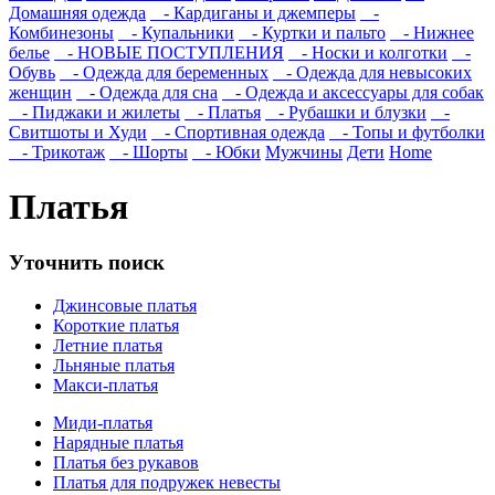
Домашняя одежда
- Кардиганы и джемперы
-
Комбинезоны
- Купальники
- Куртки и пальто
- Нижнее
белье
- НОВЫЕ ПОСТУПЛЕНИЯ
- Носки и колготки
-
Обувь
- Одежда для беременных
- Одежда для невысоких
женщин
- Одежда для сна
- Одежда и аксессуары для собак
- Пиджаки и жилеты
- Платья
- Рубашки и блузки
-
Свитшоты и Худи
- Спортивная одежда
- Топы и футболки
- Трикотаж
- Шорты
- Юбки
Мужчины
Дети
Home
Платья
Уточнить поиск
Джинсовые платья
Короткие платья
Летние платья
Льняные платья
Макси-платья
Миди-платья
Нарядные платья
Платья без рукавов
Платья для подружек невесты